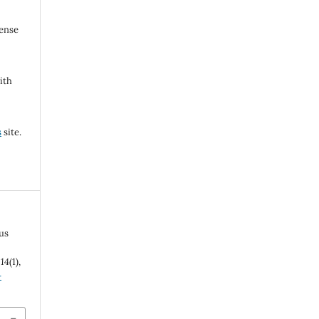
cense
ith
s
site.
us
,
14
(1),
-