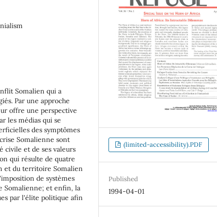
onialism
nflit Somalien qui a
giés. Par une approche
eur offre une perspective
ar les médias qui se
erficielles des symptômes
 crise Somalienne sont
(limited-accessibility).PDF
 civile et de ses valeurs
ion qui résulte de quatre
 et du territoire Somalien
 l'imposition de systèmes
Published
re Somalienne; et enfin, la
1994-04-01
s par l'élite politique afin