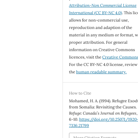
Attribution-Non Commercial License
International
(CC BY-NC 4.0)
. This li
allows for non-commercial use,
reproduction and adaption of the
material in any medium or format, w
proper attribution. For general
information on Creative Commons
licences, visit the
Creative Common
For the CC BY-NC 4.0 license, review
the
human readable summary.
How to Cite
Mohamed, H. A. (1994). Refugee Exod
from Somalia: Revisiting the Causes.
Refuge: Canada’s Journal on Refugees
6-10.
https://doi.org/10.25071/1920
7336.21799
More Citation Formats