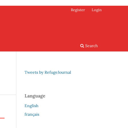
Register
Login
Search
Tweets by RefugeJournal
Language
English
français