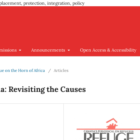
placement, protection, integration, policy
missions
Announcements
Open Access & Accessibility
ssue on the Horn of Africa
/
Articles
: Revisiting the Causes