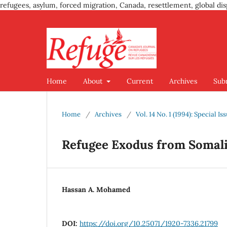
refugees, asylum, forced migration, Canada, resettlement, global dis
Home
About
Current
Archives
Sub
Home
/
Archives
/
Vol. 14 No. 1 (1994): Special I
Refugee Exodus from Somalia
Hassan A. Mohamed
DOI:
https://doi.org/10.25071/1920-7336.21799