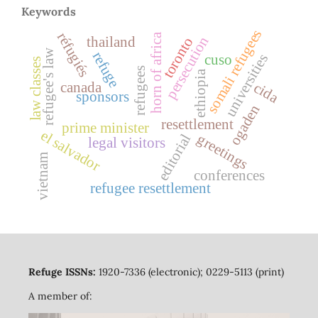
Keywords
somali refugees
réfugiés
horn of africa
persecution
thailand
toronto
refugee's law
refuge
universities
cuso
law classes
refugees
ethiopia
canada
cida
sponsors
ogaden
resettlement
prime minister
el salvador
greetings
editorial
legal visitors
vietnam
conferences
refugee resettlement
Refuge ISSNs:
1920-7336 (electronic); 0229-5113 (print)
A member of: